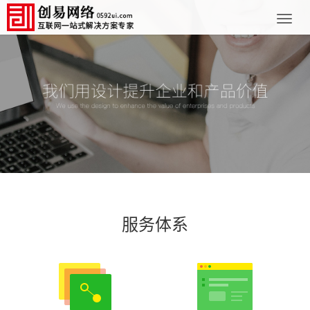
厦
门
网
站
建
设
服务体系